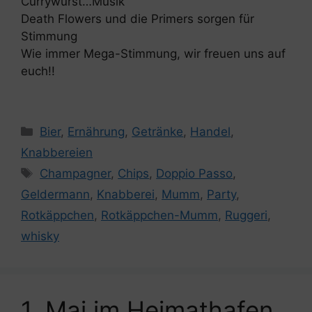
Currywurst…Musik
Death Flowers und die Primers sorgen für
Stimmung
Wie immer Mega-Stimmung, wir freuen uns auf
euch!!
Kategorien
Bier
,
Ernährung
,
Getränke
,
Handel
,
Knabbereien
Schlagwörter
Champagner
,
Chips
,
Doppio Passo
,
Geldermann
,
Knabberei
,
Mumm
,
Party
,
Rotkäppchen
,
Rotkäppchen-Mumm
,
Ruggeri
,
whisky
1. Mai im Heimathafen,