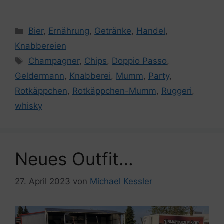
Kategorien
Bier
,
Ernährung
,
Getränke
,
Handel
,
Knabbereien
Schlagwörter
Champagner
,
Chips
,
Doppio Passo
,
Geldermann
,
Knabberei
,
Mumm
,
Party
,
Rotkäppchen
,
Rotkäppchen-Mumm
,
Ruggeri
,
whisky
Neues Outfit…
27. April 2023
von
Michael Kessler