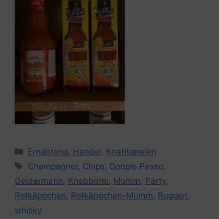
Kategorien
Ernährung
,
Handel
,
Knabbereien
Schlagwörter
Champagner
,
Chips
,
Doppio Passo
,
Geldermann
,
Knabberei
,
Mumm
,
Party
,
Rotkäppchen
,
Rotkäppchen-Mumm
,
Ruggeri
,
whisky