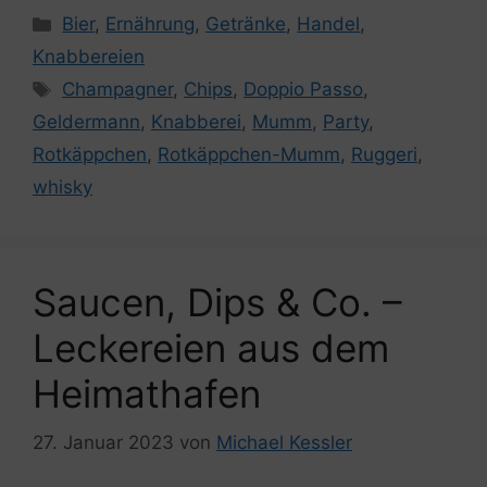
Kategorien
Bier
,
Ernährung
,
Getränke
,
Handel
,
Knabbereien
Schlagwörter
Champagner
,
Chips
,
Doppio Passo
,
Geldermann
,
Knabberei
,
Mumm
,
Party
,
Rotkäppchen
,
Rotkäppchen-Mumm
,
Ruggeri
,
whisky
Saucen, Dips & Co. –
Leckereien aus dem
Heimathafen
27. Januar 2023
von
Michael Kessler