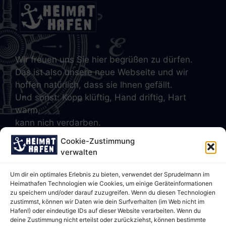
Wir freuen uns Sie hier begrüßen zu dürfen.
Das ist also unsere neue Webseite und wir
hoffen natürlich, dass sie Ihnen gefällt.
Und sonst: Kopp klüftig, Hand driftig, Hart
warm,
kann nich verdarben.
Cookie-Zustimmung
verwalten
Hier geht's zum
Um dir ein optimales Erlebnis zu bieten, verwendet der Sprudelmann im
Heimathafen Technologien wie Cookies, um einige Geräteinformationen
Wasser
zu speichern und/oder darauf zuzugreifen. Wenn du diesen Technologien
zustimmst, können wir Daten wie dein Surfverhalten (im Web nicht im
Hafen!) oder eindeutige IDs auf dieser Website verarbeiten. Wenn du
Boschstr. 4
deine Zustimmung nicht erteilst oder zurückziehst, können bestimmte