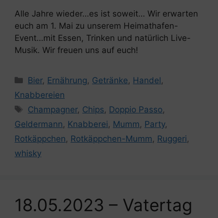
Alle Jahre wieder…es ist soweit… Wir erwarten
euch am 1. Mai zu unserem Heimathafen-
Event…mit Essen, Trinken und natürlich Live-
Musik. Wir freuen uns auf euch!
Kategorien
Bier
,
Ernährung
,
Getränke
,
Handel
,
Knabbereien
Schlagwörter
Champagner
,
Chips
,
Doppio Passo
,
Geldermann
,
Knabberei
,
Mumm
,
Party
,
Rotkäppchen
,
Rotkäppchen-Mumm
,
Ruggeri
,
whisky
18.05.2023 – Vatertag