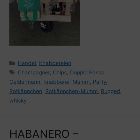
Kategorien
Handel
,
Knabbereien
Schlagwörter
Champagner
,
Chips
,
Doppio Passo
,
Geldermann
,
Knabberei
,
Mumm
,
Party
,
Rotkäppchen
,
Rotkäppchen-Mumm
,
Ruggeri
,
whisky
HABANERO –