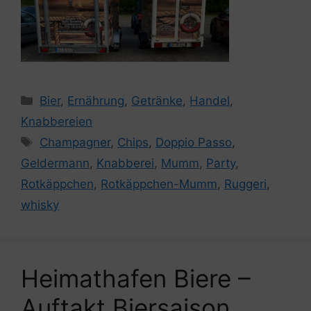
Kategorien
Bier
,
Ernährung
,
Getränke
,
Handel
,
Knabbereien
Schlagwörter
Champagner
,
Chips
,
Doppio Passo
,
Geldermann
,
Knabberei
,
Mumm
,
Party
,
Rotkäppchen
,
Rotkäppchen-Mumm
,
Ruggeri
,
whisky
Heimathafen Biere –
Auftakt Biersaison