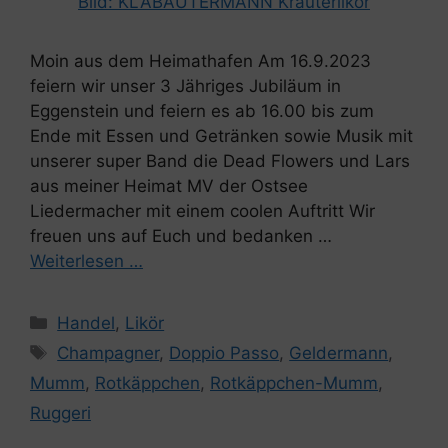
Bild:
KLABAUTERMANN Kräuterlikör
Moin aus dem Heimathafen Am 16.9.2023
feiern wir unser 3 Jähriges Jubiläum in
Eggenstein und feiern es ab 16.00 bis zum
Ende mit Essen und Getränken sowie Musik mit
unserer super Band die Dead Flowers und Lars
aus meiner Heimat MV der Ostsee
Liedermacher mit einem coolen Auftritt Wir
freuen uns auf Euch und bedanken …
Weiterlesen …
Kategorien
Handel
,
Likör
Schlagwörter
Champagner
,
Doppio Passo
,
Geldermann
,
Mumm
,
Rotkäppchen
,
Rotkäppchen-Mumm
,
Ruggeri