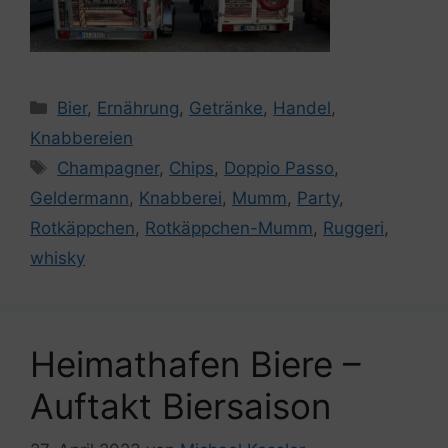
Kategorien
Bier
,
Ernährung
,
Getränke
,
Handel
,
Knabbereien
Schlagwörter
Champagner
,
Chips
,
Doppio Passo
,
Geldermann
,
Knabberei
,
Mumm
,
Party
,
Rotkäppchen
,
Rotkäppchen-Mumm
,
Ruggeri
,
whisky
Heimathafen Biere –
Auftakt Biersaison