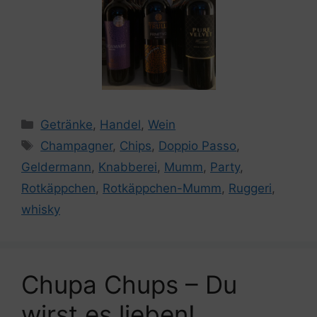
Kategorien
Getränke
,
Handel
,
Wein
Schlagwörter
Champagner
,
Chips
,
Doppio Passo
,
Geldermann
,
Knabberei
,
Mumm
,
Party
,
Rotkäppchen
,
Rotkäppchen-Mumm
,
Ruggeri
,
whisky
Chupa Chups – Du
wirst es lieben!