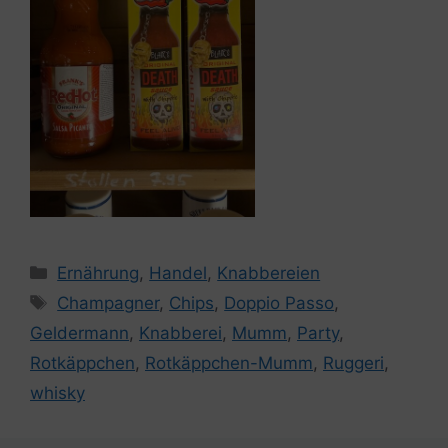
Kategorien
Ernährung
,
Handel
,
Knabbereien
Schlagwörter
Champagner
,
Chips
,
Doppio Passo
,
Geldermann
,
Knabberei
,
Mumm
,
Party
,
Rotkäppchen
,
Rotkäppchen-Mumm
,
Ruggeri
,
whisky