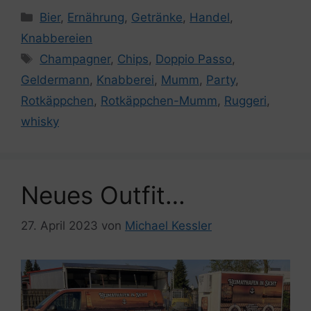
Kategorien
Bier
,
Ernährung
,
Getränke
,
Handel
,
Knabbereien
Schlagwörter
Champagner
,
Chips
,
Doppio Passo
,
Geldermann
,
Knabberei
,
Mumm
,
Party
,
Rotkäppchen
,
Rotkäppchen-Mumm
,
Ruggeri
,
whisky
Neues Outfit…
27. April 2023
von
Michael Kessler