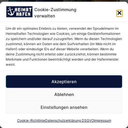
Cookie-Zustimmung
verwalten
Um dir ein optimales Erlebnis zu bieten, verwendet der Sprudelmann im
Heimathafen Technologien wie Cookies, um einige Geräteinformationen
zu speichern und/oder darauf zuzugreifen. Wenn du diesen Technologien
zustimmst, können wir Daten wie dein Surfverhalten (im Web nicht im
Hafen!) oder eindeutige IDs auf dieser Website verarbeiten. Wenn du
deine Zustimmung nicht erteilst oder zurückziehst, können bestimmte
Chupa Chups –
Merkmale und Funktionen beeinträchtigt werden und der Hafenmeister
weint.
Viele
Akzeptieren
Geschmacksrichtu
Ablehnen
ngen
Einstellungen ansehen
Cookie-Richtlinie
Datenschutzerklärung DSGVO
Impressum
Für alle Chupa Chups