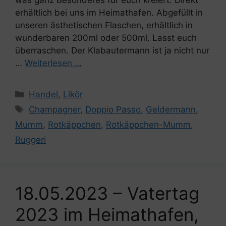
was ganz Besonderes für euch kreiert. Direkt
erhältlich bei uns im Heimathafen. Abgefüllt in
unseren ästhetischen Flaschen, erhältlich in
wunderbaren 200ml oder 500ml. Lasst euch
überraschen. Der Klabautermann ist ja nicht nur
…
Weiterlesen …
Kategorien
Handel
,
Likör
Schlagwörter
Champagner
,
Doppio Passo
,
Geldermann
,
Mumm
,
Rotkäppchen
,
Rotkäppchen-Mumm
,
Ruggeri
18.05.2023 – Vatertag
2023 im Heimathafen,