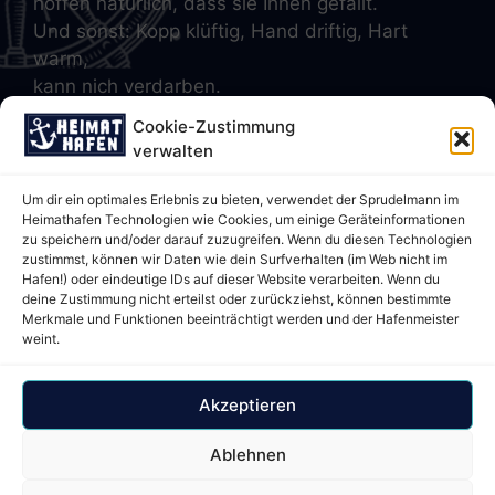
hoffen natürlich, dass sie Ihnen gefällt.
Und sonst: Kopp klüftig, Hand driftig, Hart
warm,
kann nich verdarben.
Cookie-Zustimmung
verwalten
Hier geht's zum
Um dir ein optimales Erlebnis zu bieten, verwendet der Sprudelmann im
Heimathafen Technologien wie Cookies, um einige Geräteinformationen
Wasser
zu speichern und/oder darauf zuzugreifen. Wenn du diesen Technologien
zustimmst, können wir Daten wie dein Surfverhalten (im Web nicht im
Hafen!) oder eindeutige IDs auf dieser Website verarbeiten. Wenn du
Boschstr. 4
deine Zustimmung nicht erteilst oder zurückziehst, können bestimmte
Merkmale und Funktionen beeinträchtigt werden und der Hafenmeister
76344 Eggenstein -
weint.
Leopoldshafen
Akzeptieren
Tel. 0721 78 31 66 22
Ablehnen