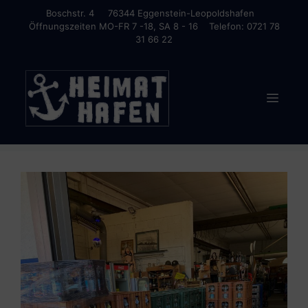
Zum
Boschstr. 4 76344 Eggenstein-Leopoldshafen
Inhalt
Öffnungszeiten MO-FR 7 -18, SA 8 - 16 Telefon: 0721 78
31 66 22
springen
Menü